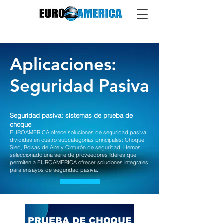
Aplicaciones:
Seguridad Pasiva
Seguridad pasiva: sistemas de prueba de
choque
EUROAMERICA ofrece soluciones de seguridad pasiva
divididas en cuatro subcategorías principales: Choque,
Sled, Bolsas de Aire y Cinturón de seguridad. Hemos
seleccionado una serie de proveedores líderes que
permiten a EUROAMERICA ofrecer soluciones integrales
para ensayos de seguridad pasiva.
PRUEBA DE CHOQUE