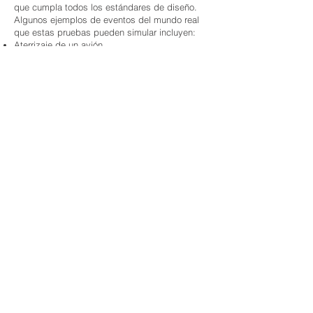
que cumpla todos los estándares de diseño.
Algunos ejemplos de eventos del mundo real
que estas pruebas pueden simular incluyen:
Aterrizaje de un avión
Camión pasando por un bache
Explosión
Explosión de una bomba
Terremoto
Prueba de Vibración Sinusoidal
La prueba de vibración sinusoidal se utiliza
para investigar la respuesta vibratoria del
material de prueba. La prueba puede utilizarse