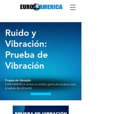
Ruido y
Vibración:
Prueba de
Vibración
Prueba de Vibración
EUROAMERICA ofrece un amplio gama de equipos para
pruebas de vibración
PRUEBA DE VIBRACIÓN