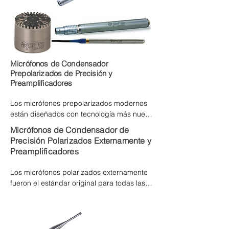
prepolarizados modernos, polarizados 
externamente tradicionales, de arreglo, 
sonda, superficie de perfil bajo y otros 
micrófonos especiales, preamplificadores y 
accesorios
Micrófonos de Condensador
Prepolarizados de Precisión y
Preamplificadores
Los micrófonos prepolarizados modernos 
están diseñados con tecnología más nueva 
que los micrófonos tradicionales 
Micrófonos de Condensador de
polarizados externamente. Los micrófonos 
Precisión Polarizados Externamente y
prepolarizados tienen muchas ventajas 
Preamplificadores
sobre los modelos polarizados 
externamente. Utilizan circuitos de 
Los micrófonos polarizados externamente 
alimentación ICP® inventados para 
fueron el estándar original para todas las 
sensores por PCB®. Al aplicar una capa 
aplicaciones acústicas de prueba y 
de polímero a la parte superior de la placa 
medición. Este diseño utiliza una fuente de 
posterior e incrustar una carga en ella, se 
alimentación separada de 200 V y cables 
pueden eliminar las costosas fuentes de 
especiales con conectores LEMO® de 7 