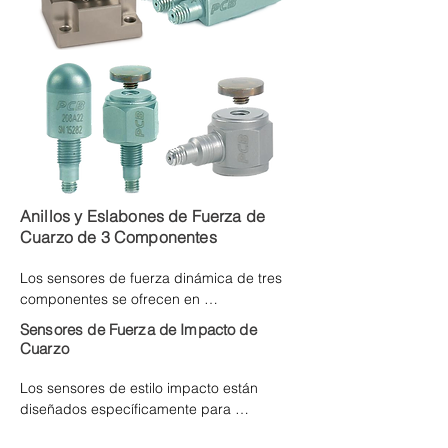
ofrecen rangos de medición a escala 
completa de 10 lb a 50k lb (45 N a 220k N) 
para compresión y 30k lb (130k N) para 
tensión.
Anillos y Eslabones de Fuerza de
Cuarzo de 3 Componentes
Los sensores de fuerza dinámica de tres 
componentes se ofrecen en 
configuraciones de salida ICP y carga para 
Sensores de Fuerza de Impacto de
aplicaciones de medición de fuerza 
Cuarzo
dinámica y cuasiestática. Cada uno utiliza 
una matriz de cristales sensores de cuarzo 
Los sensores de estilo impacto están 
alineados con precisión. Las mediciones a 
diseñados específicamente para 
lo largo del eje z son proporcionales a las 
mediciones de fuerza de impacto. El 
fuerzas de compresión, tensión e impacto 