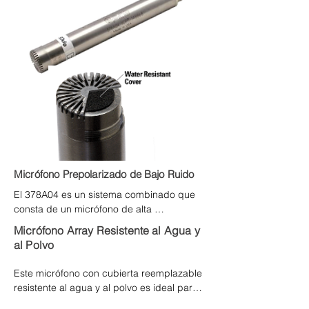
diseñados para mediciones precisas y 
estudios que van desde turbinas eólicas 
representación natural del sonido. A 
hasta eventos naturales como tornados. El 
diferencia de algunos, PCB utiliza un 
modelo 378A07 se compone de un 
diafragma metálico estable para obtener 
micrófono prepolarizado de 1/2" (12 mm) 
resultados consistentes y una calibración 
377A07, un preamplificador 426E01 y un 
fácil. Este sistema atiende las necesidades 
adaptador de filtro de baja frecuencia, 
precisas de prueba y medición, incluso 
modelo 079A43. Las mediciones de baja 
para grabaciones estéreo donde los 
frecuencia se requieren comúnmente para 
micrófonos emparejados capturan detalles 
turbinas eólicas, explosiones sónicas, 
sonoros sutiles.
motores diesel y sistemas de altavoces 
especializados, por nombrar algunos.
Micrófono Prepolarizado de Bajo Ruido
El 378A04 es un sistema combinado que 
consta de un micrófono de alta 
sensibilidad y un preamplificador de bajo 
Micrófono Array Resistente al Agua y
ruido que contiene un filtro integrado. Este 
al Polvo
filtro permite que la respuesta en campo 
libre permanezca plana en un amplio 
Este micrófono con cubierta reemplazable 
rango de frecuencias.
resistente al agua y al polvo es ideal para 
aplicaciones con alta humedad, 