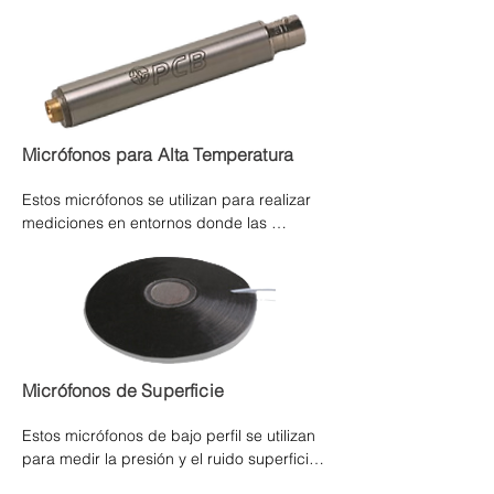
mediciones en exteriores o entornos 
industriales hostiles donde la presencia de 
polvo o salpicaduras de aceite es una 
preocupación.
Micrófonos para Alta Temperatura
Estos micrófonos se utilizan para realizar 
mediciones en entornos donde las 
temperaturas de funcionamiento pueden 
alcanzar los +257 ºF (+125 ºC). Las 
aplicaciones típicas a alta temperatura 
incluyen pruebas de motor, múltiple de 
escape, escape, camino de transferencia y 
HVAC.
Micrófonos de Superficie
Estos micrófonos de bajo perfil se utilizan 
para medir la presión y el ruido superficial 
real. Su tamaño compacto permite realizar 