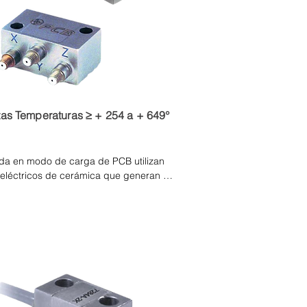
tas Temperaturas ≥ + 254 a + 649°
da en modo de carga de PCB utilizan 
eléctricos de cerámica que generan 
stática proporcional a la aceleración 
 pueden funcionar a temperaturas 
do a que no contienen los circuitos 
namiento de señal integrados que 
atura de los acelerómetros ICP. Los 
 se utilizan en la prueba de turbinas 
 reacción, motores de alta potencia, 
ores de automóviles donde las 
ar entre 260 °C (500 °F) y 649 °C 