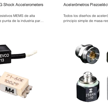
G Shock Accelerometers
Acelerómetros Piezoeléct
sistivos MEMS de alta 
Todos los diseños de aceler
 punta de la industria para 
principio simple de masa-res
 alta amplitud y respuesta 
en relación con la amplitud y
mientos transitorios de 
dinámico. En un acelerómetro
r y sobrevivir a tiempos de 
aplica directamente al elem
icos de un evento de 
eléctrica proporcional al mov
e se encuentran en las 
diferentes materiales y conf
ctos. Se ofrecen 
acelerómetros PE para adapt
 como OEM para satisfacer 
ión.

ellado está amortiguado por 
ara mejorar la capacidad de 
tone completamente activo 
 un bajo consumo de energía. 
io monocristalino y 
 técnicas y equipos de 
ive Ion Etching - Grabado 