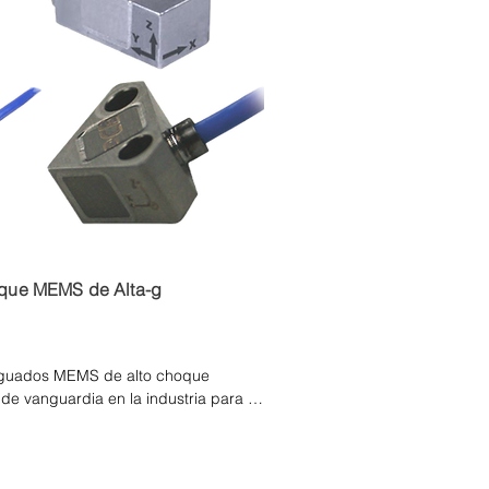
 un acondicionamiento de señal externo 
s de medición del modo de carga a 
 grabación. Las señales de salida de 
onar con un amplificador de carga de 
ertidor de carga fijo en línea. Cada uno 
rte la salida de carga en una señal de 
a. Es importante tener en cuenta que la 
y la respuesta a bajas frecuencias 
ección en modo de carga dependen del 
terísticas de la constante de tiempo de 
vos de acondicionamiento de señal y 
que MEMS de Alta-g
iguados MEMS de alto choque 
de vanguardia en la industria para 
niatura, de alta amplitud y con 
ntinua (CC). Esta serie es capaz de 
orios de larga duración, así como 