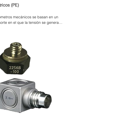
ricos (PE)
ómetros mecánicos se basan en un 
orte en el que la tensión se genera 
 la frecuencia del movimiento 
 piezoeléctrico (PE), esta tensión se 
ento PE, que genera una carga 
imiento mecánico. Se utilizan 
iguraciones de elementos 
arse a aplicaciones específicas.