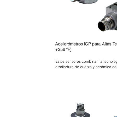
Acelerómetros ICP para Altas T
+356 ºF)
Estos sensores combinan la tecnolo
cizalladura de cuarzo y cerámica con
acondicionamiento de señal microele
lograr un funcionamiento confiable 
ciclos térmicos repetitivos. Las carca
inoxidable, soldadas por láser y her
ofrecen una mayor protección contra 
cada sensor se somete a una batería
su capacidad de supervivencia en el
incluyen permanencia a temperaturas
exposición a procedimientos de sele