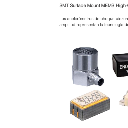
SMT Surface Mount MEMS High-
Los acelerómetros de choque piezore
amplitud representan la tecnología de
sensores de aceleración miniatura, de
DC. Esta serie es capaz de medir movi
larga duración, así como de responde
aumento extremadamente rápidos, típ
choque de alta gravedad como los qu
pruebas de explosivos, armas e impa
configuraciones tanto empaquetadas
una variedad de requisitos de instalac
El elemento sensor herméticamente s
aire con topes de exceso de rango p
supervivencia y es un puente Wheats
con alta resistencia de entrada para
Está micromecanizado a partir de silic
fabricado con los últimos avances en
grabado utilizando DRIE (Deep React
por Ión Reactivo Profundo).