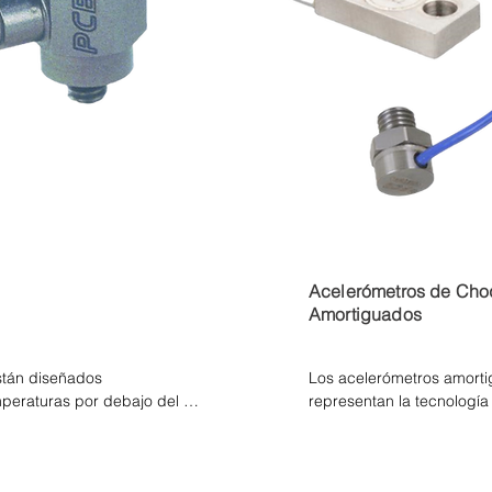
camente.
(1200 °F). Se requiere de
para conectar las señale
instrumentos de lectura o
carga se pueden acondici
tipo laboratorio o un conv
de estos productos convie
voltaje de baja impedanci
resolución de la medición 
para los sistemas de det
ruido de fondo y las carac
descarga de los dispositi
lectura utilizados.
Acelerómetros de Cho
Amortiguados
tán diseñados 
Los acelerómetros amort
peraturas por debajo del 
representan la tecnología 
 (-65 °F) de la mayoría de 
sensores de aceleración mi
respuesta en corriente co
alizados integrados y 
medir movimientos transit