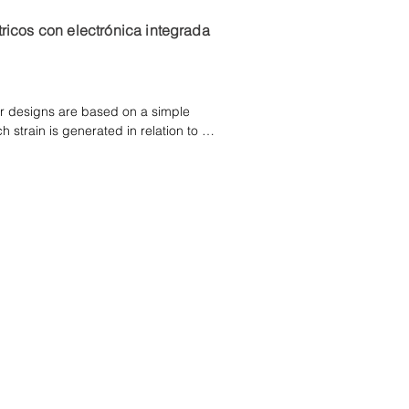
ricos con electrónica integrada
r designs are based on a simple 
 strain is generated in relation to 
he dynamic motion. In a PiezoElectric 
n is applied directly to the PE 
ectrical charge proportional to 
material and configurations of PE 
sed to support specific applications.