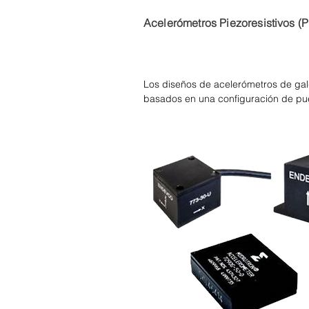
Acelerómetros Piezoresistivos (
Los diseños de acelerómetros de gal
basados en una configuración de pue
en un conjunto monolítico robusto co
estado sólido que cambian su resisten
deformación mecánica aplicada.