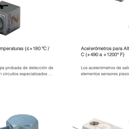
emperaturas (≤+180 ºC /
Acelerómetros para Al
C (+490 a +1200° F)
gía probada de detección de 
Los acelerómetros de sali
 circuitos especializados de 
elementos sensores piezo
ctrónicos integrados para 
una señal de carga electro
en temperaturas extremas y 
aplicada. Estos sensores
sas de titanio o acero 
extremadamente altas debi
méticamente selladas, 
electrónicos de acondicio
el entorno. Antes del envío, 
limitan el rango de temper
 de pruebas para garantizar 
sensores de modo de carga
 uso previsto. Estas pruebas 
de gas y vapor, moteres a
 elevadas, ciclos térmicos y 
sistemas de escape y mot
cción altamente acelerados 
temperaturas pueden oscil