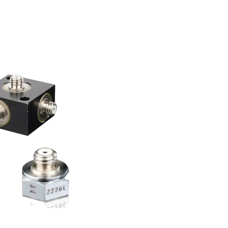
 tiempos de aumento extremadamente 
ento de choque de alta fuerza g como 
las pruebas de explosivos, armas de 
cen configuraciones tanto 
ara satisfacer una variedad de 