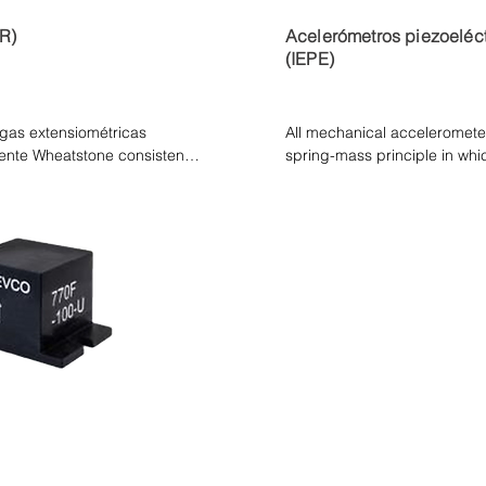
PR)
Acelerómetros piezoeléct
(IEPE)
gas extensiométricas 
All mechanical acceleromete
nte Wheatstone consisten 
spring-mass principle in which
n resistencias MEMS de 
amplitude and frequency of t
cia en proporción a la 
(PE) accelerometer, this strai
element, which develops an el
mechanical motion. Different 
accelerometer elements are u