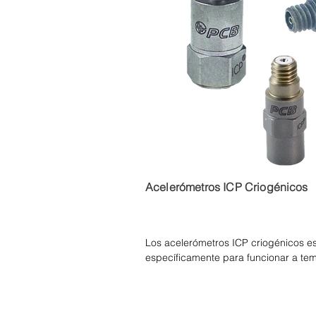
con agitadores accionados hidráuli
Acelerómetros ICP Criogénicos
Los acelerómetros ICP criogénicos es
específicamente para funcionar a tem
límite de temperatura típico de -54 °C
los sensores de voltaje.

El uso de circuitos criogénicos especi