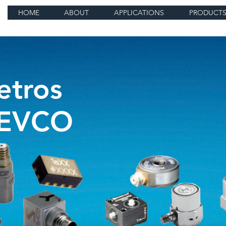
HOME
ABOUT
APPLICATIONS
PRODUCT
etros
EVCO